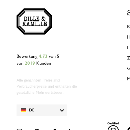
K
H
L
Bewertung
4.73
von 5
Z
von
2019
Kunden
G
M
Alle genannten Preise sind
Verbraucherpreise und enthalten die
gesetzliche Mehrwertsteuer.
DE