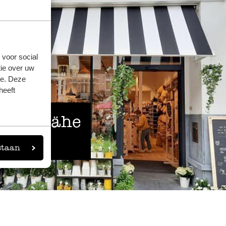
 voor social
ie over uw
se. Deze
heeft
 der Nähe
eigen
staan