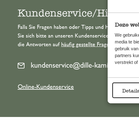
Kundenservice/Hilfe
Deze web
Falls Sie Fragen haben oder Tipps und Hilfe brauche
We gebruike
Sie sich bitte an unseren Kundenservice. Oder lesen 
media te bi
die Antworten auf
häufig gestellte Fragen
.
gebruik van
partners ku
verstrekt o
kundenservice@dille-kamille.de
Online-Kundenservice
Detail