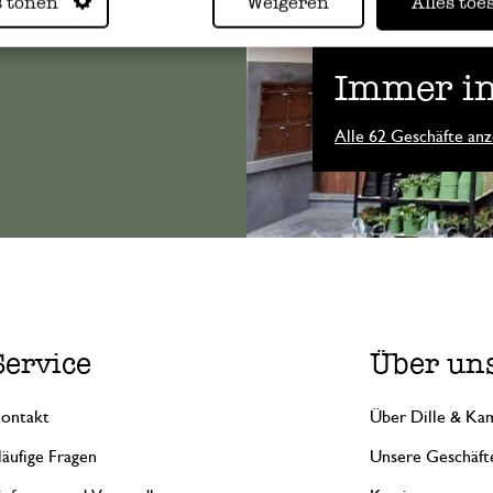
s tonen
Weigeren
Alles toe
Immer in
Alle 62 Geschäfte anz
Service
Über un
ontakt
Über Dille & Kam
äufige Fragen
Unsere Geschäft