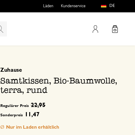
DE
Läden
Kundenservice
Mein Konto
basierend auf 0 bewertungen
Zuhause
teln
htungen
Samtkissen, Bio-Baumwolle,
terra, rund
22,95
Regulärer Preis
11,47
Sonderpreis
e
Nur im Laden erhältlich