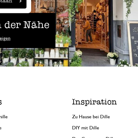
staan
 der Nähe
eigen
s
Inspiration
ille
Zu Hause bei Dille
e
DIY mit Dille