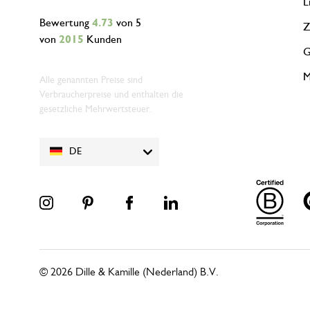
L
Bewertung
4.73
von 5
Z
von
2015
Kunden
G
M
Alle genannten Preise sind
Verbraucherpreise und enthalten die
gesetzliche Mehrwertsteuer.
DE
© 2026 Dille & Kamille (Nederland) B.V.