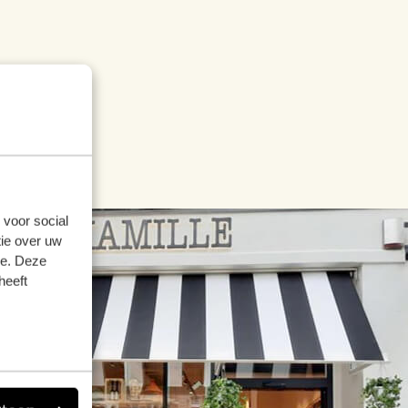
 voor social
ie over uw
se. Deze
heeft