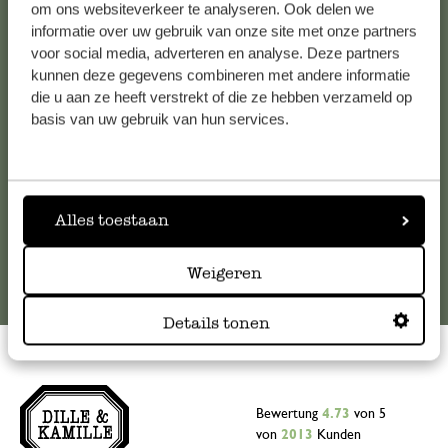
Kundenservice/Hilfe
om ons websiteverkeer te analyseren. Ook delen we
informatie over uw gebruik van onze site met onze partners
Falls Sie Fragen haben oder Tipps und Hilfe brauchen, wenden
voor social media, adverteren en analyse. Deze partners
kunnen deze gegevens combineren met andere informatie
Sie sich bitte an unseren Kundenservice. Oder lesen Sie hier
die u aan ze heeft verstrekt of die ze hebben verzameld op
die Antworten auf
häufig gestellte Fragen
.
basis van uw gebruik van hun services.
kundenservice@dille-kamille.de
Online-Kundenservice
Alles toestaan
Weigeren
Details tonen
Bewertung
4.73
von 5
von
2013
Kunden