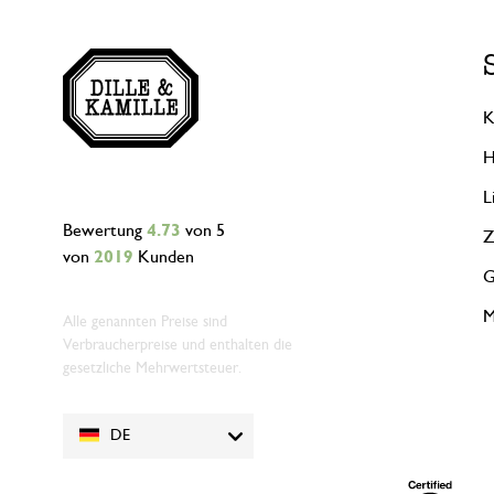
K
H
L
Bewertung
4.73
von 5
Z
von
2019
Kunden
G
M
Alle genannten Preise sind
Verbraucherpreise und enthalten die
gesetzliche Mehrwertsteuer.
DE