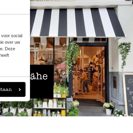
 voor social
ie over uw
se. Deze
heeft
 der Nähe
staan
eigen