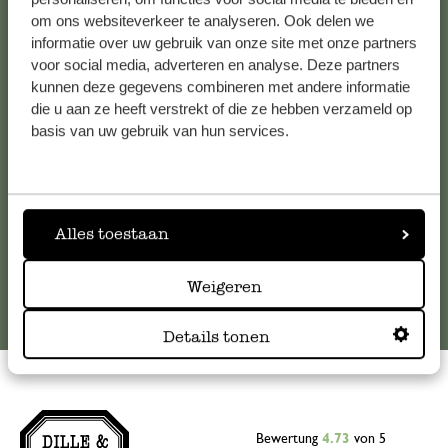
om ons websiteverkeer te analyseren. Ook delen we
Kundenservice/Hilfe
informatie over uw gebruik van onze site met onze partners
voor social media, adverteren en analyse. Deze partners
Falls Sie Fragen haben oder Tipps und Hilfe brauchen, wenden
kunnen deze gegevens combineren met andere informatie
Sie sich bitte an unseren Kundenservice. Oder lesen Sie hier
die u aan ze heeft verstrekt of die ze hebben verzameld op
die Antworten auf
häufig gestellte Fragen
.
basis van uw gebruik van hun services.
kundenservice@dille-kamille.de
Alles toestaan
Online-Kundenservice
Weigeren
Details tonen
Bewertung
4.73
von 5