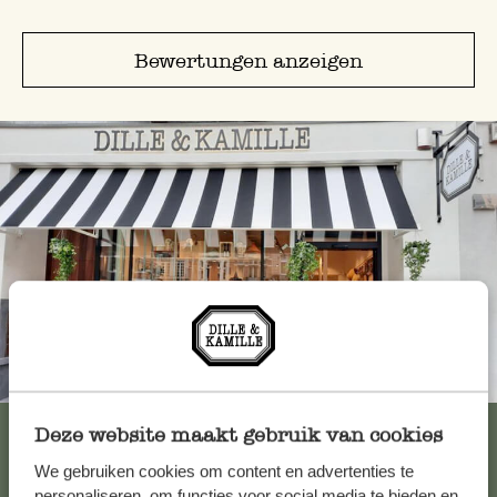
Bewertungen anzeigen
Immer in der Nähe
Alle 62 Geschäfte anzeigen
Deze website maakt gebruik van cookies
We gebruiken cookies om content en advertenties te
personaliseren, om functies voor social media te bieden en