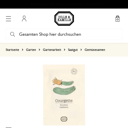
Kostenlose Abholung in unseren Geschäften*
Mein Konto
basierend auf 1 bewertungen
Startseite
Garten
Gartenarbeit
Saatgut
Gemüsesamen
5
4
3
2
1
27. Februar 2025
Nur Bewertung, ohne Kommentar