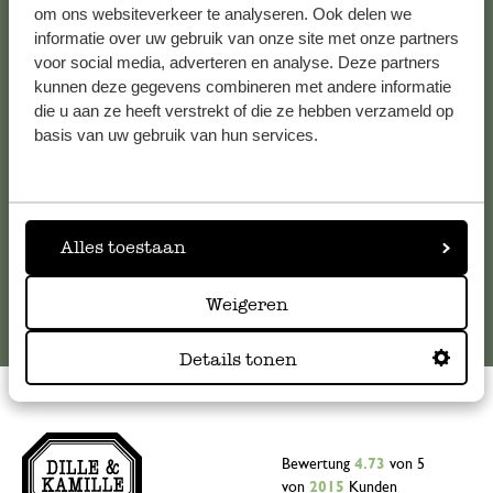
Kundenservice/Hilfe
om ons websiteverkeer te analyseren. Ook delen we
informatie over uw gebruik van onze site met onze partners
voor social media, adverteren en analyse. Deze partners
Falls Sie Fragen haben oder Tipps und Hilfe brauchen, wenden
kunnen deze gegevens combineren met andere informatie
Sie sich bitte an unseren Kundenservice. Oder lesen Sie hier
die u aan ze heeft verstrekt of die ze hebben verzameld op
die Antworten auf
häufig gestellte Fragen
.
basis van uw gebruik van hun services.
kundenservice@dille-kamille.de
Alles toestaan
Online-Kundenservice
Weigeren
Details tonen
Bewertung
4.73
von 5
von
2015
Kunden