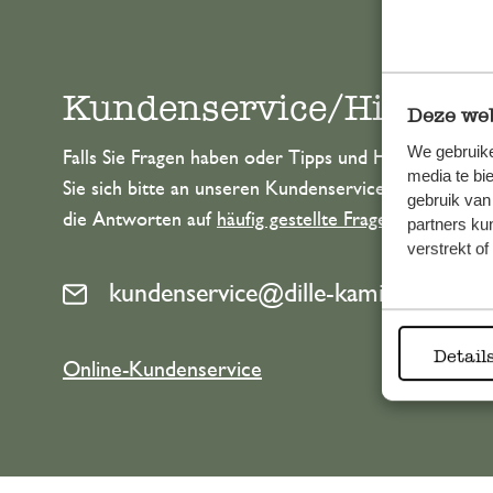
Kundenservice/Hilfe
Deze web
We gebruike
Falls Sie Fragen haben oder Tipps und Hilfe brauche
media te bi
Sie sich bitte an unseren Kundenservice. Oder lesen 
gebruik van
die Antworten auf
häufig gestellte Fragen
.
partners ku
verstrekt o
kundenservice@dille-kamille.de
Detail
Online-Kundenservice