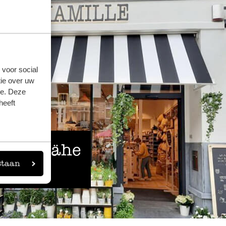
 voor social
ie over uw
se. Deze
heeft
 der Nähe
staan
eigen