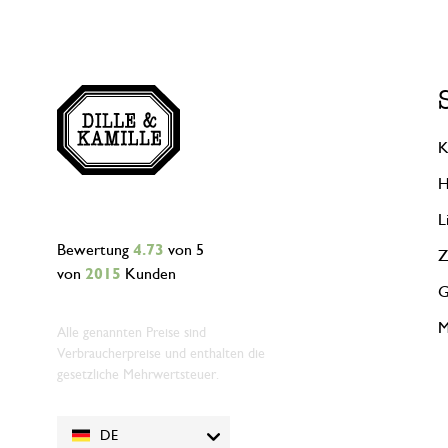
K
H
L
Bewertung
4.73
von 5
Z
von
2015
Kunden
G
M
Alle genannten Preise sind
Verbraucherpreise und enthalten die
gesetzliche Mehrwertsteuer.
DE