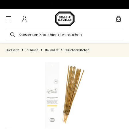
Kostenlose Abholung in unseren Geschäften*
Mein Konto
basierend auf 0 bewertungen
Startseite
Zuhause
Raumduft
Räucherstäbchen