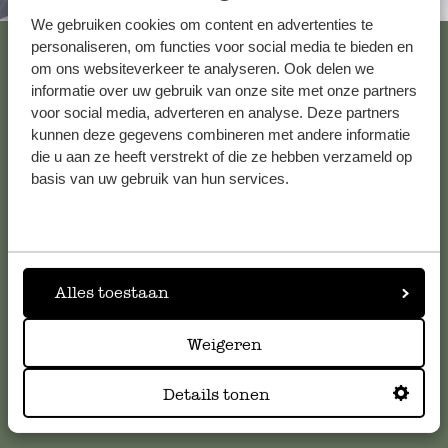
Immer in der Nähe
We gebruiken cookies om content en advertenties te
Alle 62 Geschäfte anzeigen
personaliseren, om functies voor social media te bieden en
om ons websiteverkeer te analyseren. Ook delen we
informatie over uw gebruik van onze site met onze partners
voor social media, adverteren en analyse. Deze partners
Kundenservice/Hilfe
kunnen deze gegevens combineren met andere informatie
die u aan ze heeft verstrekt of die ze hebben verzameld op
basis van uw gebruik van hun services.
Falls Sie Fragen haben oder Tipps und Hilfe brauchen, wenden
Sie sich bitte an unseren Kundenservice. Oder lesen Sie hier
die Antworten auf
häufig gestellte Fragen
.
kundenservice@dille-kamille.de
Alles toestaan
Weigeren
Online-Kundenservice
Details tonen