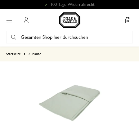
100 Tage Widerrufsrecht
Mein Konto
basierend auf 1 bewertungen
Startseite
Zuhause
5
4
3
2
1
24. November 2024
Nur Bewertung, ohne Kommentar