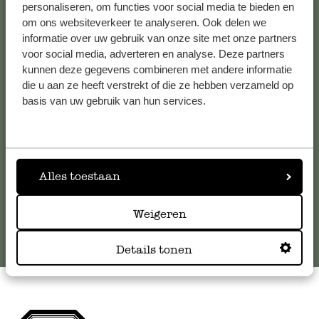
personaliseren, om functies voor social media te bieden en
om ons websiteverkeer te analyseren. Ook delen we
Kundenservice/Hilfe
informatie over uw gebruik van onze site met onze partners
voor social media, adverteren en analyse. Deze partners
kunnen deze gegevens combineren met andere informatie
Falls Sie Fragen haben oder Tipps und Hilfe brauchen, wenden
die u aan ze heeft verstrekt of die ze hebben verzameld op
Sie sich bitte an unseren Kundenservice. Oder lesen Sie hier
basis van uw gebruik van hun services.
die Antworten auf
häufig gestellte Fragen
.
kundenservice@dille-kamille.de
Alles toestaan
Online-Kundenservice
Weigeren
Details tonen