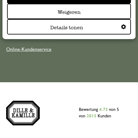
Sie sich bitte an unseren Kundenservice. Oder lesen Sie hier
Weigeren
die Antworten auf
häufig gestellte Fragen
.
Details tonen
kundenservice@dille-kamille.de
Online-Kundenservice
Bewertung
4.73
von 5
von
2015
Kunden