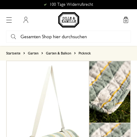
100 Tage Widerrufsrecht
Mein Konto
basierend auf 2 bewertungen
Startseite
Garten
Garten & Balkon
Picknick
5
4
3
2
1
20. Juli 2026
Nur Bewertung, ohne Kommentar