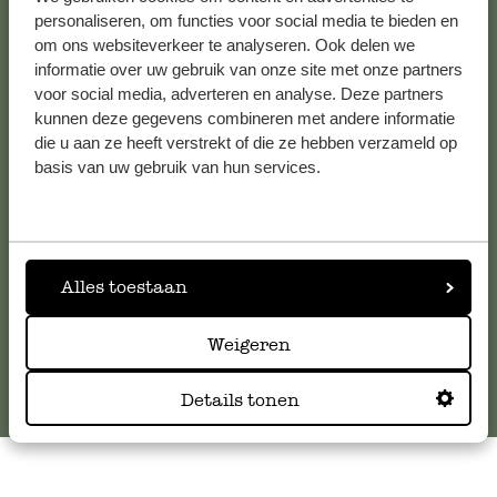
personaliseren, om functies voor social media te bieden en
om ons websiteverkeer te analyseren. Ook delen we
informatie over uw gebruik van onze site met onze partners
Kundenservice/Hilfe
voor social media, adverteren en analyse. Deze partners
kunnen deze gegevens combineren met andere informatie
Falls Sie Fragen haben oder Tipps und Hilfe brauchen, wenden
die u aan ze heeft verstrekt of die ze hebben verzameld op
Sie sich bitte an unseren Kundenservice. Oder lesen Sie hier
basis van uw gebruik van hun services.
die Antworten auf
häufig gestellte Fragen
.
kundenservice@dille-kamille.de
Alles toestaan
Online-Kundenservice
Weigeren
Details tonen