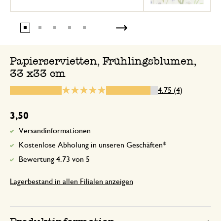
6. Juni 2026
Nur Bewertung, ohne Kommentar
Papierservietten, Frühlingsblumen,
33 x33 cm
4.75 (4)
21. Februar 2026
3,50
Nur Bewertung, ohne Kommentar
Versandinformationen
Schöne Farben.
Kostenlose Abholung in unseren Geschäften*
Bewertung 4.73 von 5
31. März 2026
Lagerbestand in allen Filialen anzeigen
Schöne Farben.