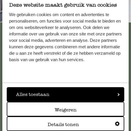
Deze website maakt gebruik van cookies
We gebruiken cookies om content en advertenties te
Immer in der Nähe
personaliseren, om functies voor social media te bieden en
om ons websiteverkeer te analyseren. Ook delen we
Alle 62 Geschäfte anzeigen
informatie over uw gebruik van onze site met onze partners
voor social media, adverteren en analyse. Deze partners
kunnen deze gegevens combineren met andere informatie
die u aan ze heeft verstrekt of die ze hebben verzameld op
Kundenservice/Hilfe
basis van uw gebruik van hun services.
Falls Sie Fragen haben oder Tipps und Hilfe brauchen, wenden
Sie sich bitte an unseren Kundenservice. Oder lesen Sie hier
die Antworten auf
häufig gestellte Fragen
.
Alles toestaan
kundenservice@dille-kamille.de
Weigeren
Online-Kundenservice
Details tonen