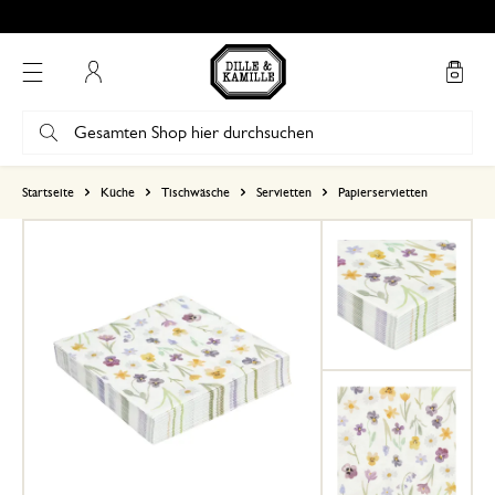
Kostenlose Abholung in unseren Geschäften*
Mein Konto
basierend auf 4 bewertungen
Startseite
Küche
Tischwäsche
Servietten
Papierservietten
5
4
3
2
1
11. Juni 2026
Nur Bewertung, ohne Kommentar