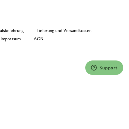
26. März 2026
Die Filzbienen sind groß genug zur Fen
preislich o. K.
ufsbelehrung
Lieferung und Versandkosten
Impressum
AGB
18. März 2025
Nur Bewertung, ohne Kommentar
Support
23. März 2026
Nur Bewertung, ohne Kommentar
4. März 2026
Nur Bewertung, ohne Kommentar