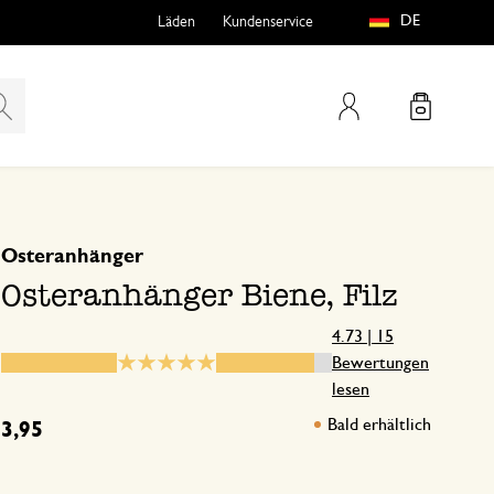
DE
Läden
Kundenservice
Mein Konto
basierend auf 15 bewertungen
5
4
Osteranhänger
teln
htungen
3
Osteranhänger Biene, Filz
2
1
4.73 | 15
Bewertungen
lesen
Bald erhältlich
Alles sehr gut !!!
3,95
e
19. März 2025