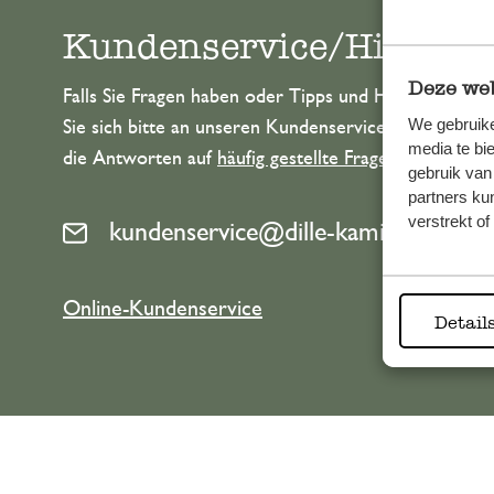
Kundenservice/Hilfe
Deze web
Falls Sie Fragen haben oder Tipps und Hilfe brauche
We gebruike
Sie sich bitte an unseren Kundenservice. Oder lesen 
media te bi
die Antworten auf
häufig gestellte Fragen
.
gebruik van
partners ku
verstrekt o
kundenservice@dille-kamille.de
Online-Kundenservice
Detail