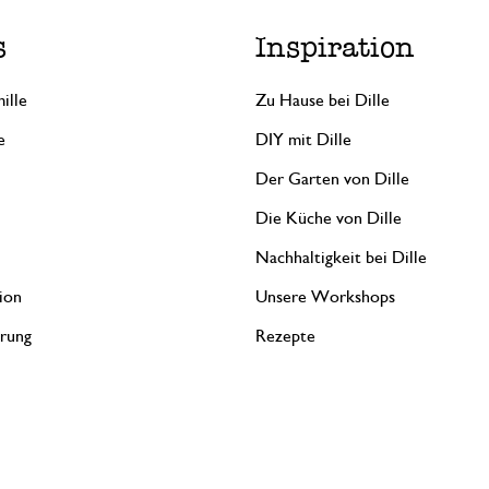
Nur Bewertung, ohne Kommentar
s
Inspiration
ille
Zu Hause bei Dille
27. März 2026
e
DIY mit Dille
Nur Bewertung, ohne Kommentar
Der Garten von Dille
Die Küche von Dille
16. März 2026
Nachhaltigkeit bei Dille
Nur Bewertung, ohne Kommentar
ion
Unsere Workshops
erung
Rezepte
15. März 2026
Nur Bewertung, ohne Kommentar
Die Filzbienen sind groß genu