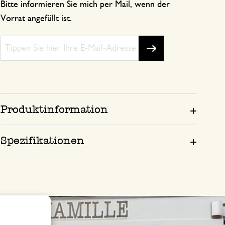
Bitte informieren Sie mich per Mail, wenn der
Alles sehr gut !!!
Vorrat angefüllt ist.
Antwort von Dille & Kamille
21. März 2025
vielen Dank für Ihre positive Bewer
Produktinformation
21. Februar 2026
Spezifikationen
Nur Bewertung, ohne Kommentar
5. April 2026
Nur Bewertung, ohne Kommentar