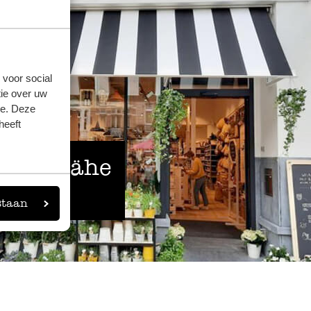
Alles bes
15. April 2026
Alles bestens
 voor social
ie over uw
unförmig
se. Deze
heeft
20. März 2026
 der Nähe
unförmig, „zerrupft“ und unschön
eigen
staan
29. März 2026
Nur Bewertung, ohne Kommentar
27. März 2026