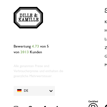
K
H
L
Bewertung
4.73
von 5
Z
von
2013
Kunden
G
M
Alle genannten Preise sind
Verbraucherpreise und enthalten die
gesetzliche Mehrwertsteuer.
DE