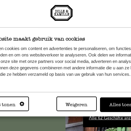
site maakt gebruik van cookies
n cookies om content en advertenties te personaliseren, om functies
eden en om ons websiteverkeer te analyseren. Ook delen we informat
n, wenden
 onze site met onze partners voor social media, adverteren en analy
nnen deze gegevens combineren met andere informatie die u aan ze 
Sie hier
f die ze hebben verzameld op basis van uw gebruik van hun services.
Immer in
s tonen
Weigeren
Alles toe
Alle 62 Geschäfte anz