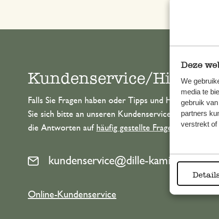
Deze web
Kundenservice/Hilfe
We gebruike
media te bi
Falls Sie Fragen haben oder Tipps und Hilfe brauche
gebruik van
partners ku
Sie sich bitte an unseren Kundenservice. Oder lesen 
verstrekt o
die Antworten auf
häufig gestellte Fragen
.
kundenservice@dille-kamille.de
Detail
Online-Kundenservice