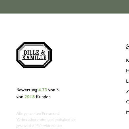
K
H
L
Bewertung
4.73
von 5
Z
von
2018
Kunden
G
M
Alle genannten Preise sind
Verbraucherpreise und enthalten die
gesetzliche Mehrwertsteuer.