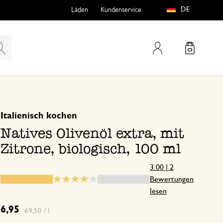
DE
Läden
Kundenservice
Mein Konto
basierend auf 2 bewertungen
5
4
Italienisch kochen
teln
htungen
3
Natives Olivenöl extra, mit
2
Zitrone, biologisch, 100 ml
1
3.00 | 2
Bewertungen
lesen
Preis-Leistungsverhältnis entt
e
6,95
69,50 / l
16. November 2024