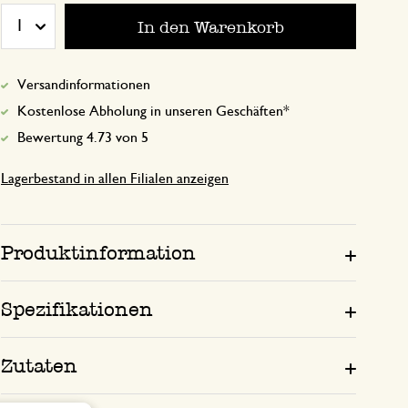
In den Warenkorb
Preis-Leistungsverhältnis enttäuscht
1
Antwort von Dille & Kamille
Versandinformationen
19. November 2024
Kostenlose Abholung in unseren Geschäften*
Vielen Dank für die Rezension. Wir
Bewertung 4.73 von 5
gerade per E-Mail kontaktiert!
Lagerbestand in allen Filialen anzeigen
Gutes Produkt
Produktinformation
10. Juli 2023
Gutes Produkt. Vielseitig einsetzbar zu
Spezifikationen
Fisch oder Huhn. Gibt den Gerichten e
sommerliche Note.
Zutaten
Antwort von Dille & Kamille