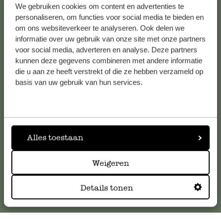
We gebruiken cookies om content en advertenties te
Alle 62 Geschäfte anzeigen
personaliseren, om functies voor social media te bieden en
om ons websiteverkeer te analyseren. Ook delen we
informatie over uw gebruik van onze site met onze partners
voor social media, adverteren en analyse. Deze partners
Kundenservice/Hilfe
kunnen deze gegevens combineren met andere informatie
die u aan ze heeft verstrekt of die ze hebben verzameld op
Falls Sie Fragen haben oder Tipps und Hilfe brauchen, wenden
basis van uw gebruik van hun services.
Sie sich bitte an unseren Kundenservice. Oder lesen Sie hier
die Antworten auf
häufig gestellte Fragen
.
kundenservice@dille-kamille.de
Alles toestaan
Online-Kundenservice
Weigeren
Details tonen