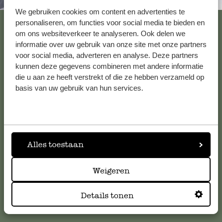
Immer in der Nähe
We gebruiken cookies om content en advertenties te
Alle 62 Geschäfte anzeigen
personaliseren, om functies voor social media te bieden en
om ons websiteverkeer te analyseren. Ook delen we
informatie over uw gebruik van onze site met onze partners
voor social media, adverteren en analyse. Deze partners
Kundenservice/Hilfe
kunnen deze gegevens combineren met andere informatie
die u aan ze heeft verstrekt of die ze hebben verzameld op
basis van uw gebruik van hun services.
Falls Sie Fragen haben oder Tipps und Hilfe brauchen, wenden
Sie sich bitte an unseren Kundenservice. Oder lesen Sie hier
die Antworten auf
häufig gestellte Fragen
.
kundenservice@dille-kamille.de
Alles toestaan
Weigeren
Online-Kundenservice
Details tonen