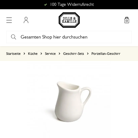
100 Tage Widerrufsrecht
Mein Konto
basierend auf 2 bewertungen
Startseite
Küche
Service
Geschirr-Sets
Porzellan-Geschirr
5
4
3
2
1
18. April 2026
Nur Bewertung, ohne Kommentar