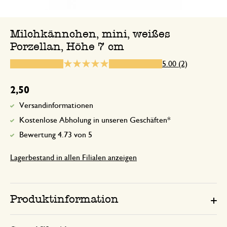
Milchkännchen, mini, weißes
Porzellan, Höhe 7 cm
2. März 2025
Nur Bewertung, ohne Kommentar
5.00 (2)
Antwort von Dille & Kamille
2,50
6. März 2025
Versandinformationen
Sehr schön!
Kostenlose Abholung in unseren Geschäften*
Bewertung 4.73 von 5
Lagerbestand in allen Filialen anzeigen
Produktinformation