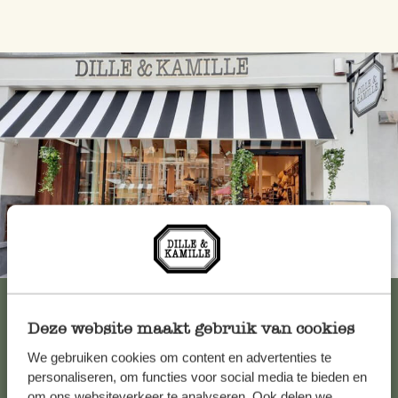
Immer in der Nähe
Alle 62 Geschäfte anzeigen
Deze website maakt gebruik van cookies
We gebruiken cookies om content en advertenties te
Kundenservice/Hilfe
personaliseren, om functies voor social media te bieden en
om ons websiteverkeer te analyseren. Ook delen we