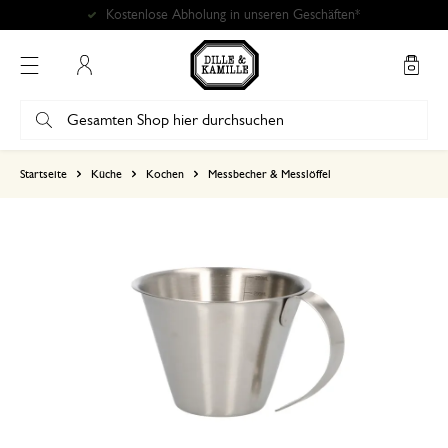
Kostenlose Abholung in unseren Geschäften*
Mein Konto
basierend auf 0 bewertungen
Startseite
Küche
Kochen
Messbecher & Messlöffel