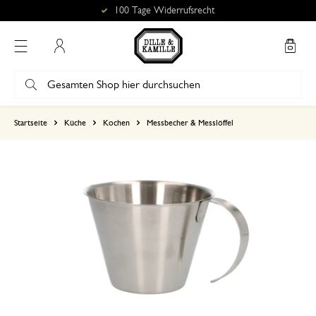
100 Tage Widerrufsrecht
Mein Konto
basierend auf 1 bewertungen
Startseite
Küche
Kochen
Messbecher & Messlöffel
5
4
3
2
1
23. September 2025
Nur Bewertung, ohne Kommentar