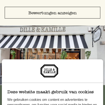
Bewertungen anzeigen
Immer in der Nähe
Alle 62 Geschäfte anzeigen
Deze website maakt gebruik van cookies
We gebruiken cookies om content en advertenties te
personaliseren, om functies voor social media te bieden en