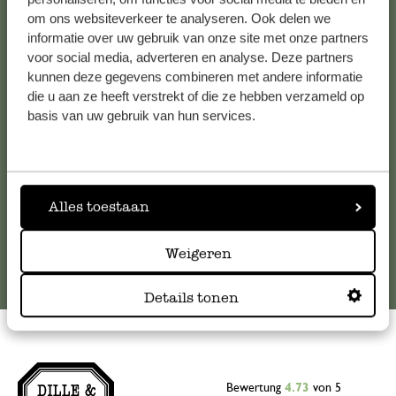
om ons websiteverkeer te analyseren. Ook delen we
Kundenservice/Hilfe
informatie over uw gebruik van onze site met onze partners
voor social media, adverteren en analyse. Deze partners
Falls Sie Fragen haben oder Tipps und Hilfe brauchen, wenden
kunnen deze gegevens combineren met andere informatie
Sie sich bitte an unseren Kundenservice. Oder lesen Sie hier
die u aan ze heeft verstrekt of die ze hebben verzameld op
die Antworten auf
häufig gestellte Fragen
.
basis van uw gebruik van hun services.
kundenservice@dille-kamille.de
Alles toestaan
Online-Kundenservice
Weigeren
Details tonen
Bewertung
4.73
von 5