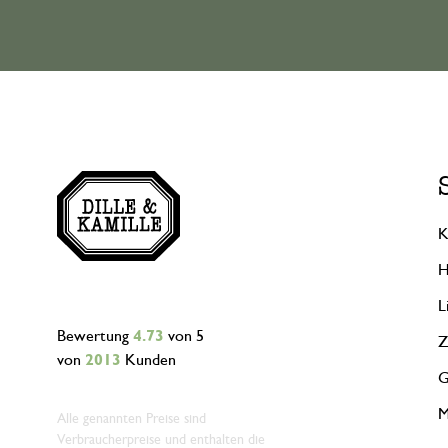
K
H
L
Bewertung
4.73
von 5
Z
von
2013
Kunden
G
M
Alle genannten Preise sind
Verbraucherpreise und enthalten die