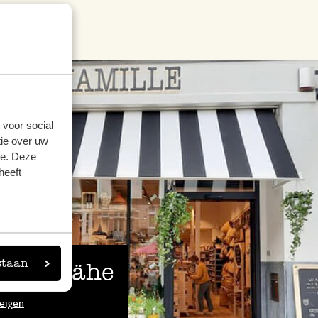
 voor social
ie over uw
se. Deze
heeft
staan
 der Nähe
eigen