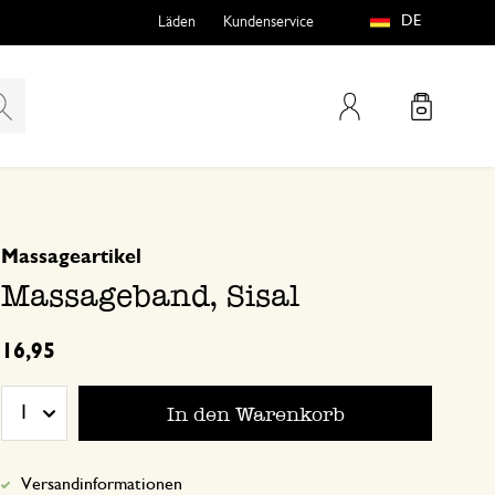
DE
Läden
Kundenservice
Mein Konto
basierend auf 0 bewertungen
Massageartikel
teln
htungen
Massageband, Sisal
16,95
In den Warenkorb
1
e
Versandinformationen