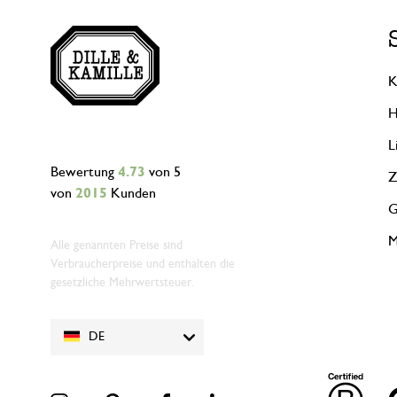
K
H
L
Bewertung
4.73
von 5
Z
von
2015
Kunden
G
M
Alle genannten Preise sind
Verbraucherpreise und enthalten die
gesetzliche Mehrwertsteuer.
DE