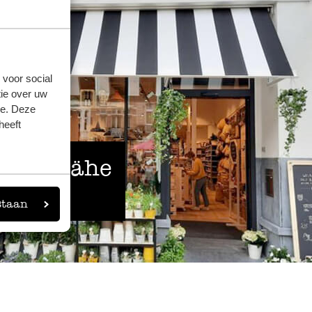
 voor social
ie over uw
se. Deze
heeft
 der Nähe
eigen
staan