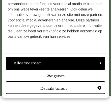
personaliseren, om functies voor social media te bieden en
om ons websiteverkeer te analyseren. Ook delen we
informatie over uw gebruik van onze site met onze partners
Kundenservice/Hilfe
voor social media, adverteren en analyse. Deze partners
kunnen deze gegevens combineren met andere informatie
Falls Sie Fragen haben oder Tipps und Hilfe brauchen, wenden
die u aan ze heeft verstrekt of die ze hebben verzameld op
Sie sich bitte an unseren Kundenservice. Oder lesen Sie hier
basis van uw gebruik van hun services.
die Antworten auf
häufig gestellte Fragen
.
kundenservice@dille-kamille.de
Alles toestaan
Online-Kundenservice
Weigeren
Details tonen