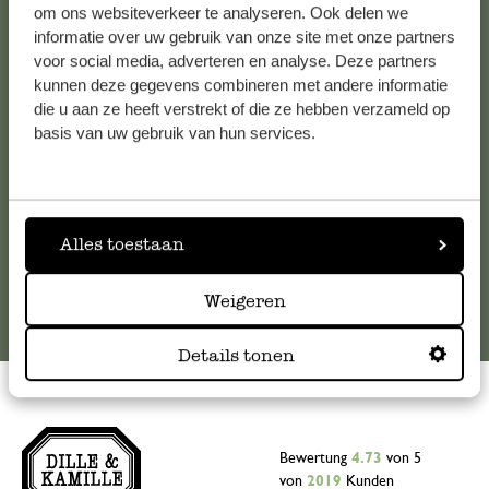
Kundenservice/Hilfe
om ons websiteverkeer te analyseren. Ook delen we
informatie over uw gebruik van onze site met onze partners
voor social media, adverteren en analyse. Deze partners
Falls Sie Fragen haben oder Tipps und Hilfe brauchen, wenden
kunnen deze gegevens combineren met andere informatie
Sie sich bitte an unseren Kundenservice. Oder lesen Sie hier
die u aan ze heeft verstrekt of die ze hebben verzameld op
die Antworten auf
häufig gestellte Fragen
.
basis van uw gebruik van hun services.
kundenservice@dille-kamille.de
Alles toestaan
Online-Kundenservice
Weigeren
Details tonen
Bewertung
4.73
von 5
von
2019
Kunden