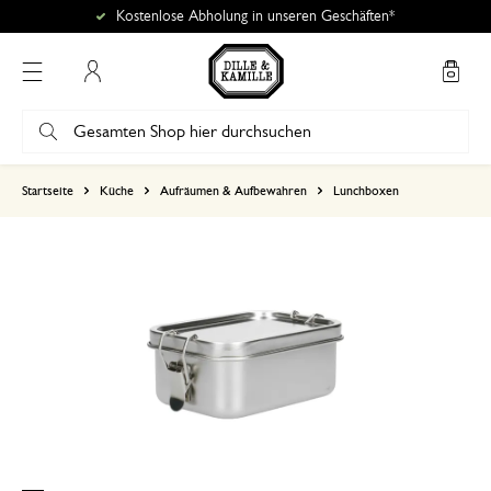
Kostenlose Abholung in unseren Geschäften*
Mein Konto
basierend auf 1 bewertungen
Startseite
Küche
Aufräumen & Aufbewahren
Lunchboxen
5
4
3
2
1
Tolle Qualität!
16. November 2025