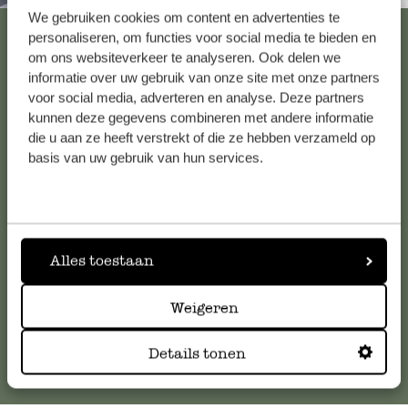
We gebruiken cookies om content en advertenties te
Alle 62 Geschäfte anzeigen
personaliseren, om functies voor social media te bieden en
om ons websiteverkeer te analyseren. Ook delen we
informatie over uw gebruik van onze site met onze partners
voor social media, adverteren en analyse. Deze partners
Kundenservice/Hilfe
kunnen deze gegevens combineren met andere informatie
die u aan ze heeft verstrekt of die ze hebben verzameld op
Falls Sie Fragen haben oder Tipps und Hilfe brauchen, wenden
basis van uw gebruik van hun services.
Sie sich bitte an unseren Kundenservice. Oder lesen Sie hier
die Antworten auf
häufig gestellte Fragen
.
kundenservice@dille-kamille.de
Alles toestaan
Weigeren
Online-Kundenservice
Details tonen