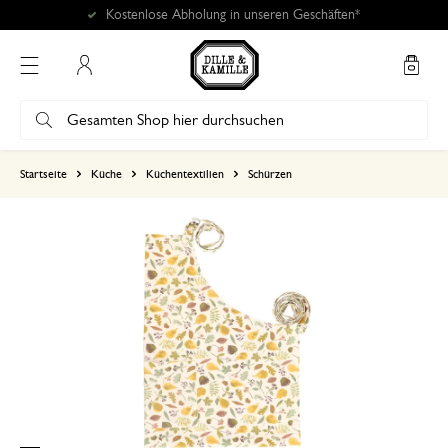
Kostenlose Abholung in unseren Geschäften*
Mein Konto
basierend auf 0 bewertungen
Startseite
Küche
Küchentextilien
Schürzen