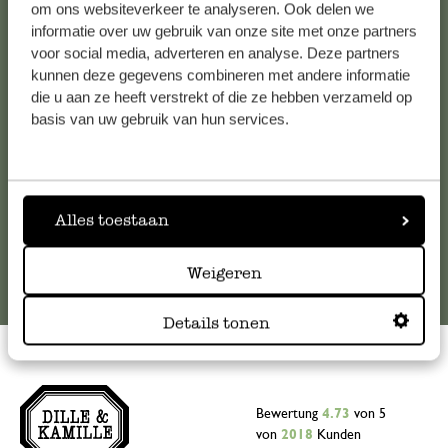
Kundenservice/Hilfe
om ons websiteverkeer te analyseren. Ook delen we
informatie over uw gebruik van onze site met onze partners
Falls Sie Fragen haben oder Tipps und Hilfe brauchen, wenden
voor social media, adverteren en analyse. Deze partners
kunnen deze gegevens combineren met andere informatie
Sie sich bitte an unseren Kundenservice. Oder lesen Sie hier
die u aan ze heeft verstrekt of die ze hebben verzameld op
die Antworten auf
häufig gestellte Fragen
.
basis van uw gebruik van hun services.
kundenservice@dille-kamille.de
Online-Kundenservice
Alles toestaan
Weigeren
Details tonen
Bewertung
4.73
von 5
von
2018
Kunden