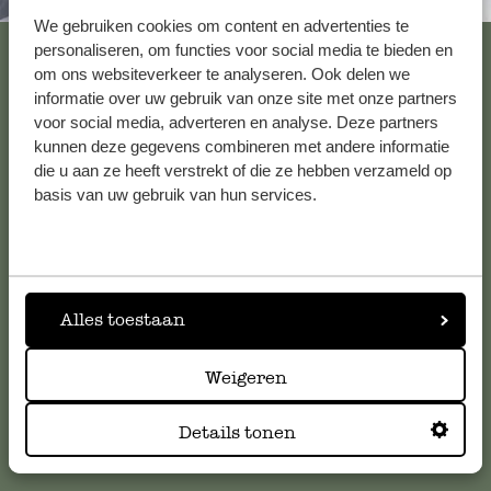
Immer in der Nähe
We gebruiken cookies om content en advertenties te
Alle 62 Geschäfte anzeigen
personaliseren, om functies voor social media te bieden en
om ons websiteverkeer te analyseren. Ook delen we
informatie over uw gebruik van onze site met onze partners
voor social media, adverteren en analyse. Deze partners
Kundenservice/Hilfe
kunnen deze gegevens combineren met andere informatie
die u aan ze heeft verstrekt of die ze hebben verzameld op
basis van uw gebruik van hun services.
Falls Sie Fragen haben oder Tipps und Hilfe brauchen, wenden
Sie sich bitte an unseren Kundenservice. Oder lesen Sie hier
die Antworten auf
häufig gestellte Fragen
.
kundenservice@dille-kamille.de
Alles toestaan
Weigeren
Online-Kundenservice
Details tonen