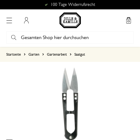
100 Tage Widerrufsrecht
Mein Konto
basierend auf 4 bewertungen
Startseite
Garten
Gartenarbeit
Saatgut
5
4
3
2
1
28. Dezember 2024
Nur Bewertung, ohne Kommentar