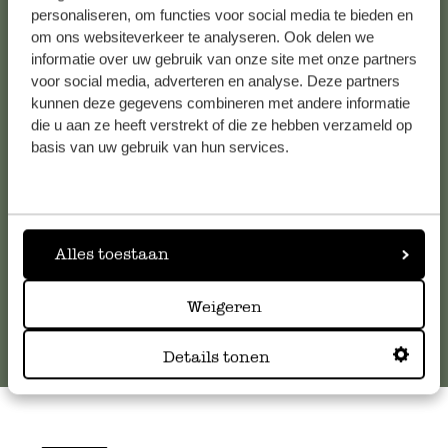
personaliseren, om functies voor social media te bieden en
om ons websiteverkeer te analyseren. Ook delen we
informatie over uw gebruik van onze site met onze partners
Kundenservice/Hilfe
voor social media, adverteren en analyse. Deze partners
kunnen deze gegevens combineren met andere informatie
Falls Sie Fragen haben oder Tipps und Hilfe brauchen, wenden
die u aan ze heeft verstrekt of die ze hebben verzameld op
Sie sich bitte an unseren Kundenservice. Oder lesen Sie hier
basis van uw gebruik van hun services.
die Antworten auf
häufig gestellte Fragen
.
kundenservice@dille-kamille.de
Alles toestaan
Online-Kundenservice
Weigeren
Details tonen