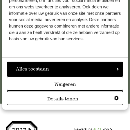
personaliseren, om functies voor social media te bieden en
om ons websiteverkeer te analyseren. Ook delen we
Kundenservice/Hilfe
informatie over uw gebruik van onze site met onze partners
voor social media, adverteren en analyse. Deze partners
Falls Sie Fragen haben oder Tipps und Hilfe brauchen, wenden
kunnen deze gegevens combineren met andere informatie
Sie sich bitte an unseren Kundenservice. Oder lesen Sie hier
die u aan ze heeft verstrekt of die ze hebben verzameld op
die Antworten auf
häufig gestellte Fragen
.
basis van uw gebruik van hun services.
kundenservice@dille-kamille.de
Alles toestaan
Online-Kundenservice
Weigeren
Details tonen
Bewertung
4.73
von 5