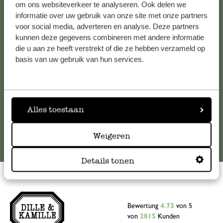
Kundenservice/Hilfe
om ons websiteverkeer te analyseren. Ook delen we
informatie over uw gebruik van onze site met onze partners
Falls Sie Fragen haben oder Tipps und Hilfe brauchen, wenden
voor social media, adverteren en analyse. Deze partners
kunnen deze gegevens combineren met andere informatie
Sie sich bitte an unseren Kundenservice. Oder lesen Sie hier
die u aan ze heeft verstrekt of die ze hebben verzameld op
die Antworten auf
häufig gestellte Fragen
.
basis van uw gebruik van hun services.
kundenservice@dille-kamille.de
Online-Kundenservice
Alles toestaan
Weigeren
Details tonen
Bewertung
4.73
von 5
von
2015
Kunden