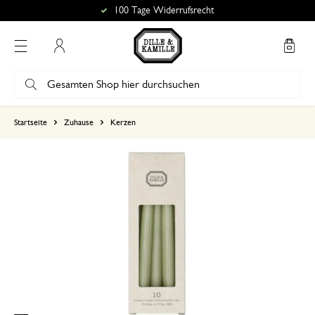
100 Tage Widerrufsrecht
Mein Konto
basierend auf 2 bewertungen
Startseite
Zuhause
Kerzen
5
4
3
2
1
14. Dezember 2024
Nur Bewertung, ohne Kommentar