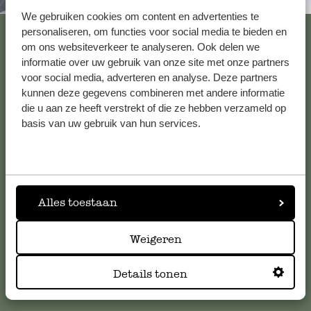
Immer in der Nähe
We gebruiken cookies om content en advertenties te
Alle 62 Geschäfte anzeigen
personaliseren, om functies voor social media te bieden en
om ons websiteverkeer te analyseren. Ook delen we
informatie over uw gebruik van onze site met onze partners
voor social media, adverteren en analyse. Deze partners
Kundenservice/Hilfe
kunnen deze gegevens combineren met andere informatie
die u aan ze heeft verstrekt of die ze hebben verzameld op
basis van uw gebruik van hun services.
Falls Sie Fragen haben oder Tipps und Hilfe brauchen, wenden
Sie sich bitte an unseren Kundenservice. Oder lesen Sie hier
die Antworten auf
häufig gestellte Fragen
.
kundenservice@dille-kamille.de
Alles toestaan
Weigeren
Online-Kundenservice
Details tonen