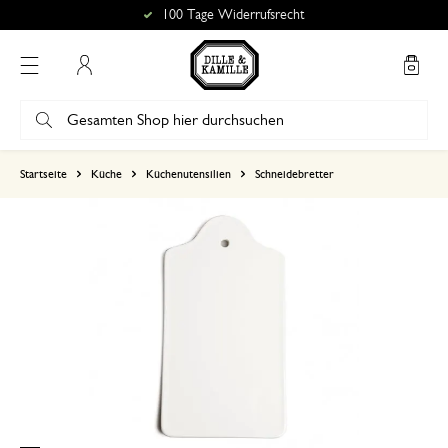
100 Tage Widerrufsrecht
Mein Konto
basierend auf 7 bewertungen
Startseite
Küche
Küchenutensilien
Schneidebretter
5
4
3
2
1
Genau richtig
24. Juli 2025