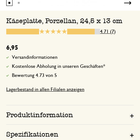
Genau richtig
Käseplatte, Porzellan, 24,5 x 13 cm
4.71 (7)
16. Oktober 2024
Nur Bewertung, ohne Kommentar
6,95
Versandinformationen
Kostenlose Abholung in unseren Geschäften*
10. Dezember 2024
Bewertung 4.73 von 5
Nur Bewertung, ohne Kommentar
Lagerbestand in allen Filialen anzeigen
Sendung wurde verspätet
Produktinformation
20. Juni 2024
Sendung wurde verspätet, wurde bei D
Spezifikationen
angeliefert. Dille & Kamille war dafür n