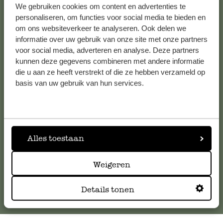
Artikel wie beschrieben. Schne
We gebruiken cookies om content en advertenties te
Alle 62 Geschäfte anzeigen
problemlose Abwicklung.
personaliseren, om functies voor social media te bieden en
om ons websiteverkeer te analyseren. Ook delen we
informatie over uw gebruik van onze site met onze partners
7. November 2023
voor social media, adverteren en analyse. Deze partners
Kundenservice/Hilfe
Nur Bewertung, ohne Kommentar
kunnen deze gegevens combineren met andere informatie
die u aan ze heeft verstrekt of die ze hebben verzameld op
Falls Sie Fragen haben oder Tipps und Hilfe brauchen, wenden
basis van uw gebruik van hun services.
Antwort von Dille & Kamille
Sie sich bitte an unseren Kundenservice. Oder lesen Sie hier
7. November 2023
die Antworten auf
häufig gestellte Fragen
.
Vielen Dank für Ihre nette Bewert
wünschen Ihnen viel Freude mit Ihr
kundenservice@dille-kamille.de
Alles toestaan
Bestellung!
Online-Kundenservice
Weigeren
Details tonen