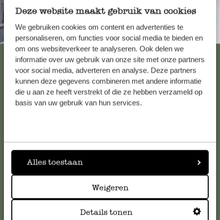
Deze website maakt gebruik van cookies
We gebruiken cookies om content en advertenties te
Immer in der Nähe
personaliseren, om functies voor social media te bieden en
om ons websiteverkeer te analyseren. Ook delen we
Alle 62 Geschäfte anzeigen
informatie over uw gebruik van onze site met onze partners
voor social media, adverteren en analyse. Deze partners
kunnen deze gegevens combineren met andere informatie
die u aan ze heeft verstrekt of die ze hebben verzameld op
Kundenservice/Hilfe
basis van uw gebruik van hun services.
Falls Sie Fragen haben oder Tipps und Hilfe brauchen, wenden
Sie sich bitte an unseren Kundenservice. Oder lesen Sie hier
die Antworten auf
häufig gestellte Fragen
.
Alles toestaan
kundenservice@dille-kamille.de
Weigeren
Online-Kundenservice
Details tonen