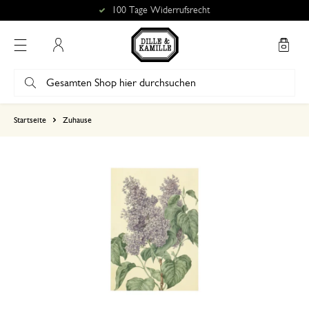
100 Tage Widerrufsrecht
Mein Konto
basierend auf 1 bewertungen
Startseite
Zuhause
5
4
3
2
1
23. Januar 2026
Nur Bewertung, ohne Kommentar