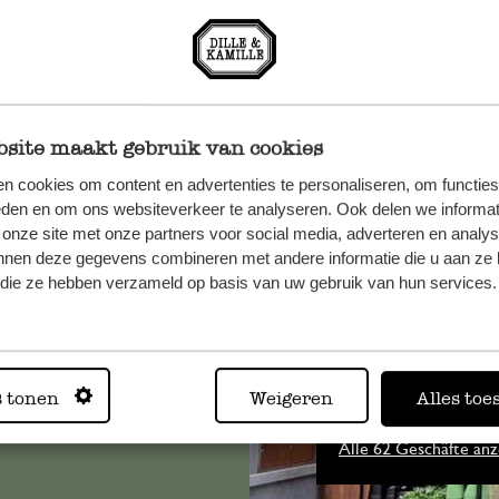
site maakt gebruik van cookies
n cookies om content en advertenties te personaliseren, om functies
eden en om ons websiteverkeer te analyseren. Ook delen we informat
n, wenden
 onze site met onze partners voor social media, adverteren en analy
nnen deze gegevens combineren met andere informatie die u aan ze 
Sie hier
f die ze hebben verzameld op basis van uw gebruik van hun services.
Immer in
s tonen
Weigeren
Alles toe
Alle 62 Geschäfte anz