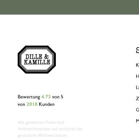
K
H
L
Bewertung
4.73
von 5
Z
von
2018
Kunden
G
M
Alle genannten Preise sind
Verbraucherpreise und enthalten die
gesetzliche Mehrwertsteuer.