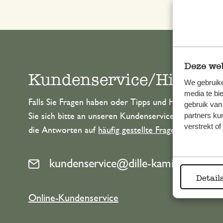
Deze web
Kundenservice/Hilfe
We gebruike
media te bi
Falls Sie Fragen haben oder Tipps und Hilfe brauche
gebruik van
partners ku
Sie sich bitte an unseren Kundenservice. Oder lesen 
verstrekt o
die Antworten auf
häufig gestellte Fragen
.
kundenservice@dille-kamille.de
Detail
Online-Kundenservice