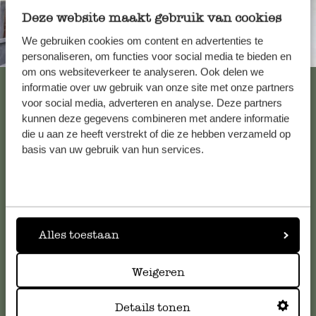
Deze website maakt gebruik van cookies
We gebruiken cookies om content en advertenties te
Immer in der Nähe
personaliseren, om functies voor social media te bieden en
om ons websiteverkeer te analyseren. Ook delen we
Alle 62 Geschäfte anzeigen
informatie over uw gebruik van onze site met onze partners
voor social media, adverteren en analyse. Deze partners
kunnen deze gegevens combineren met andere informatie
die u aan ze heeft verstrekt of die ze hebben verzameld op
Kundenservice/Hilfe
basis van uw gebruik van hun services.
Falls Sie Fragen haben oder Tipps und Hilfe brauchen, wenden
Sie sich bitte an unseren Kundenservice. Oder lesen Sie hier
die Antworten auf
häufig gestellte Fragen
.
Alles toestaan
kundenservice@dille-kamille.de
Weigeren
Online-Kundenservice
Details tonen