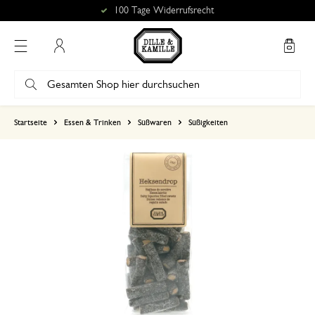
100 Tage Widerrufsrecht
Mein Konto
basierend auf 1 bewertungen
Startseite
Essen & Trinken
Süßwaren
Süßigkeiten
5
4
3
2
1
12. Januar 2026
Nur Bewertung, ohne Kommentar