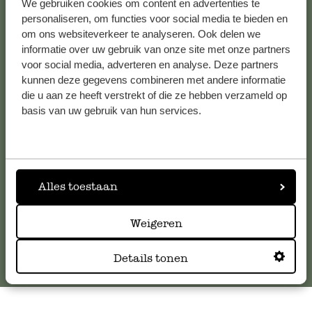
We gebruiken cookies om content en advertenties te
personaliseren, om functies voor social media te bieden en
om ons websiteverkeer te analyseren. Ook delen we
informatie over uw gebruik van onze site met onze partners
Kundenservice/Hilfe
voor social media, adverteren en analyse. Deze partners
kunnen deze gegevens combineren met andere informatie
die u aan ze heeft verstrekt of die ze hebben verzameld op
Falls Sie Fragen haben oder Tipps und Hilfe brauchen, wenden
basis van uw gebruik van hun services.
Sie sich bitte an unseren Kundenservice. Oder lesen Sie hier
die Antworten auf
häufig gestellte Fragen
.
kundenservice@dille-kamille.de
Alles toestaan
Online-Kundenservice
Weigeren
Details tonen