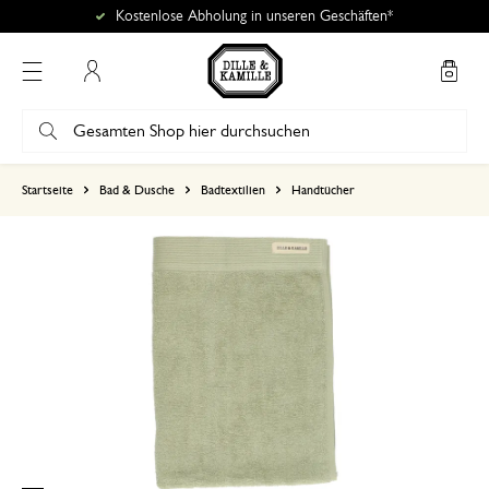
Kostenlose Abholung in unseren Geschäften*
Mein Konto
basierend auf 3 bewertungen
Startseite
Bad & Dusche
Badtextilien
Handtücher
5
4
3
2
1
10. Oktober 2025
Nur Bewertung, ohne Kommentar