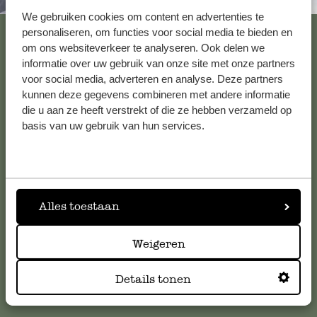
Immer in der Nähe
We gebruiken cookies om content en advertenties te
Alle 62 Geschäfte anzeigen
personaliseren, om functies voor social media te bieden en
om ons websiteverkeer te analyseren. Ook delen we
informatie over uw gebruik van onze site met onze partners
voor social media, adverteren en analyse. Deze partners
Kundenservice/Hilfe
kunnen deze gegevens combineren met andere informatie
die u aan ze heeft verstrekt of die ze hebben verzameld op
basis van uw gebruik van hun services.
Falls Sie Fragen haben oder Tipps und Hilfe brauchen, wenden
Sie sich bitte an unseren Kundenservice. Oder lesen Sie hier
die Antworten auf
häufig gestellte Fragen
.
kundenservice@dille-kamille.de
Alles toestaan
Weigeren
Online-Kundenservice
Details tonen