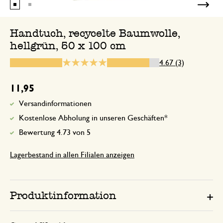
Handtuch, recycelte Baumwolle,
hellgrün, 50 x 100 cm
19. Juli 2026
Nur Bewertung, ohne Kommentar
4.67 (3)
11,95
19. Dezember 2025
Versandinformationen
Nur Bewertung, ohne Kommentar
Kostenlose Abholung in unseren Geschäften*
Bewertung 4.73 von 5
Lagerbestand in allen Filialen anzeigen
Produktinformation