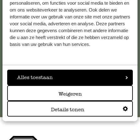
personaliseren, om functies voor social media te bieden en
om ons websiteverkeer te analyseren. Ook delen we
Kundenservice/Hilfe
informatie over uw gebruik van onze site met onze partners
voor social media, adverteren en analyse. Deze partners
kunnen deze gegevens combineren met andere informatie
Falls Sie Fragen haben oder Tipps und Hilfe brauchen, wenden
die u aan ze heeft verstrekt of die ze hebben verzameld op
Sie sich bitte an unseren Kundenservice. Oder lesen Sie hier
basis van uw gebruik van hun services.
die Antworten auf
häufig gestellte Fragen
.
kundenservice@dille-kamille.de
Alles toestaan
Online-Kundenservice
Weigeren
Details tonen