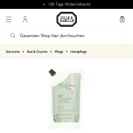
100 Tage Widerrufsrecht
Mein Konto
basierend auf 1 bewertungen
Startseite
Bad & Dusche
Pflege
Handpflege
5
4
3
2
1
Sehr nice
30. September 2024