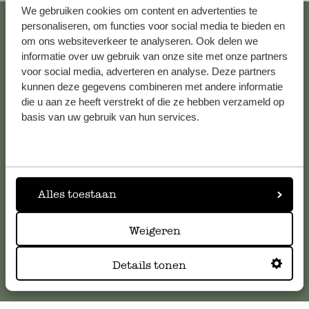
We gebruiken cookies om content en advertenties te
Alle 62 Geschäfte anzeigen
personaliseren, om functies voor social media te bieden en
om ons websiteverkeer te analyseren. Ook delen we
informatie over uw gebruik van onze site met onze partners
voor social media, adverteren en analyse. Deze partners
Kundenservice/Hilfe
kunnen deze gegevens combineren met andere informatie
die u aan ze heeft verstrekt of die ze hebben verzameld op
Falls Sie Fragen haben oder Tipps und Hilfe brauchen, wenden
basis van uw gebruik van hun services.
Sie sich bitte an unseren Kundenservice. Oder lesen Sie hier
die Antworten auf
häufig gestellte Fragen
.
kundenservice@dille-kamille.de
Alles toestaan
Online-Kundenservice
Weigeren
Details tonen