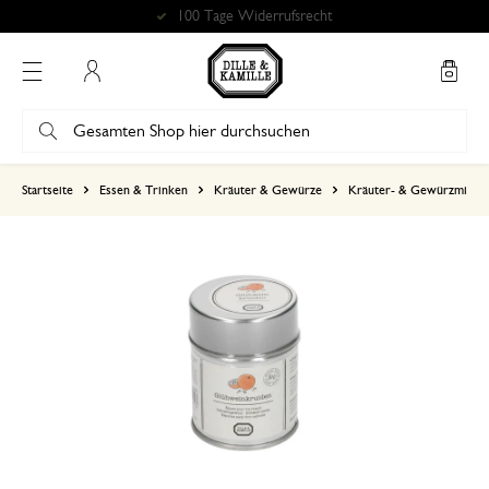
100 Tage Widerrufsrecht
Mein Konto
basierend auf 1 bewertungen
Startseite
Essen & Trinken
Kräuter & Gewürze
Kräuter- & Gewürzmisch
5
4
3
2
1
15. November 2023
Nur Bewertung, ohne Kommentar