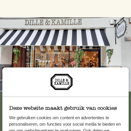
Immer in der Nähe
Alle 62 Geschäfte anzeigen
Deze website maakt gebruik van cookies
We gebruiken cookies om content en advertenties te
Kundenservice/Hilfe
personaliseren, om functies voor social media te bieden en
om ons websiteverkeer te analyseren. Ook delen we