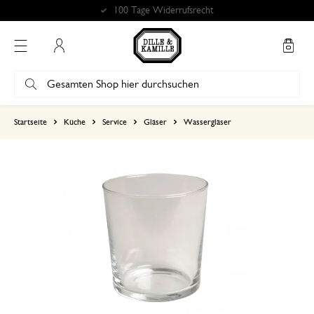
100 Tage Widerrufsrecht
Mein Konto
basierend auf 0 bewertungen
Startseite
Küche
Service
Gläser
Wassergläser