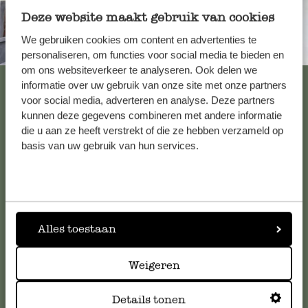
Deze website maakt gebruik van cookies
We gebruiken cookies om content en advertenties te
Immer in der Nähe
personaliseren, om functies voor social media te bieden en
om ons websiteverkeer te analyseren. Ook delen we
Alle 62 Geschäfte anzeigen
informatie over uw gebruik van onze site met onze partners
voor social media, adverteren en analyse. Deze partners
kunnen deze gegevens combineren met andere informatie
die u aan ze heeft verstrekt of die ze hebben verzameld op
Kundenservice/Hilfe
basis van uw gebruik van hun services.
Falls Sie Fragen haben oder Tipps und Hilfe brauchen, wenden
Sie sich bitte an unseren Kundenservice. Oder lesen Sie hier
die Antworten auf
häufig gestellte Fragen
.
Alles toestaan
kundenservice@dille-kamille.de
Weigeren
Online-Kundenservice
Details tonen