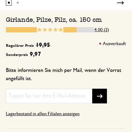
Leider habe ich eine Girlande erhalten,
Pilzstiele farblich stark voneinander ab
Girlande, Pilze, Filz, ca. 150 cm
Einige gehen deutlich ins Rötliche, ande
Dadurch wirkt die Girlande leider nicht 
4.00 (2)
wie erwartet – sehr schade.
Ausverkauft
19,95
Regulärer Preis
Schöne
9,97
Sonderpreis
Bitte informieren Sie mich per Mail, wenn der Vorrat
16. Februar 2026
angefüllt ist.
Schöne, natürliche Deko
Lagerbestand in allen Filialen anzeigen