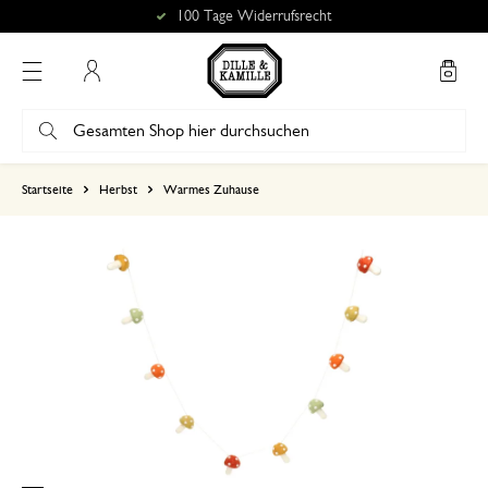
100 Tage Widerrufsrecht
Mein Konto
basierend auf 2 bewertungen
Startseite
Herbst
Warmes Zuhause
5
4
3
2
1
Leider hab ich eine Girlande 
20. Januar 2026