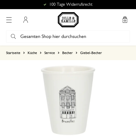
100 Tage Widerrufsrecht
Mein Konto
basierend auf 1 bewertungen
Startseite
Küche
Service
Becher
Giebel-Becher
5
4
3
2
1
3. März 2025
Nur Bewertung, ohne Kommentar