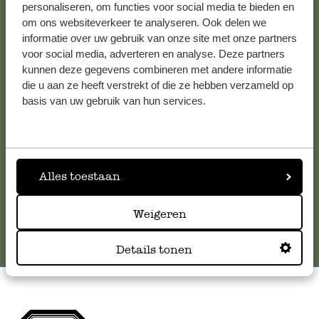
personaliseren, om functies voor social media te bieden en
om ons websiteverkeer te analyseren. Ook delen we
Kundenservice/Hilfe
informatie over uw gebruik van onze site met onze partners
voor social media, adverteren en analyse. Deze partners
kunnen deze gegevens combineren met andere informatie
Falls Sie Fragen haben oder Tipps und Hilfe brauchen, wenden
die u aan ze heeft verstrekt of die ze hebben verzameld op
Sie sich bitte an unseren Kundenservice. Oder lesen Sie hier
basis van uw gebruik van hun services.
die Antworten auf
häufig gestellte Fragen
.
kundenservice@dille-kamille.de
Alles toestaan
Online-Kundenservice
Weigeren
Details tonen