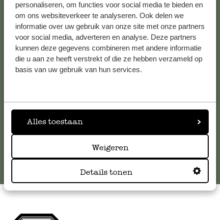
personaliseren, om functies voor social media te bieden en
om ons websiteverkeer te analyseren. Ook delen we
Kundenservice/Hilfe
informatie over uw gebruik van onze site met onze partners
voor social media, adverteren en analyse. Deze partners
kunnen deze gegevens combineren met andere informatie
Falls Sie Fragen haben oder Tipps und Hilfe brauchen, wenden
die u aan ze heeft verstrekt of die ze hebben verzameld op
Sie sich bitte an unseren Kundenservice. Oder lesen Sie hier
basis van uw gebruik van hun services.
die Antworten auf
häufig gestellte Fragen
.
kundenservice@dille-kamille.de
Alles toestaan
Online-Kundenservice
Weigeren
Details tonen