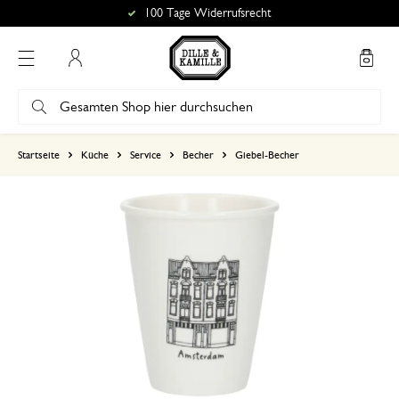
100 Tage Widerrufsrecht
Mein Konto
basierend auf 1 bewertungen
Startseite
Küche
Service
Becher
Giebel-Becher
5
4
3
2
1
16. Dezember 2024
Nur Bewertung, ohne Kommentar