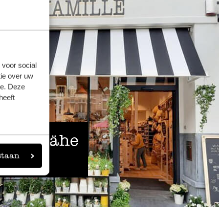
 voor social
ie over uw
se. Deze
heeft
 der Nähe
staan
eigen