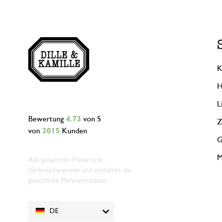
K
H
L
Bewertung
4.73
von 5
Z
von
2015
Kunden
G
M
Alle genannten Preise sind
Verbraucherpreise und enthalten die
gesetzliche Mehrwertsteuer.
DE