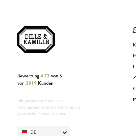
K
H
L
Bewertung
4.73
von 5
Z
von
2019
Kunden
G
M
Alle genannten Preise sind
Verbraucherpreise und enthalten die
gesetzliche Mehrwertsteuer.
DE