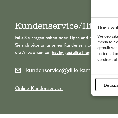
Kundenservice/Hilfe
Deze web
We gebruike
Falls Sie Fragen haben oder Tipps und Hilfe brauche
media te bi
Sie sich bitte an unseren Kundenservice. Oder lesen 
gebruik van
die Antworten auf
häufig gestellte Fragen
.
partners ku
verstrekt o
kundenservice@dille-kamille.de
Detail
Online-Kundenservice