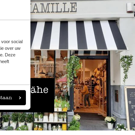
 voor social
ie over uw
se. Deze
heeft
 der Nähe
staan
eigen