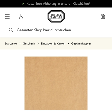
Kostenlose Abholung in unseren Geschäften*
Mein Konto
basierend auf 1 bewertungen
Startseite
Geschenk
Einpacken & Karten
Geschenkpapier
5
4
3
2
1
1. Dezember 2024
Nur Bewertung, ohne Kommentar