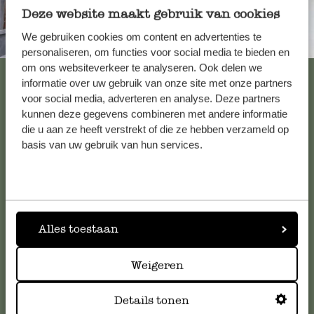
Deze website maakt gebruik van cookies
We gebruiken cookies om content en advertenties te
Immer in der Nähe
personaliseren, om functies voor social media te bieden en
om ons websiteverkeer te analyseren. Ook delen we
Alle 62 Geschäfte anzeigen
informatie over uw gebruik van onze site met onze partners
voor social media, adverteren en analyse. Deze partners
kunnen deze gegevens combineren met andere informatie
die u aan ze heeft verstrekt of die ze hebben verzameld op
Kundenservice/Hilfe
basis van uw gebruik van hun services.
Falls Sie Fragen haben oder Tipps und Hilfe brauchen, wenden
Sie sich bitte an unseren Kundenservice. Oder lesen Sie hier
die Antworten auf
häufig gestellte Fragen
.
Alles toestaan
kundenservice@dille-kamille.de
Weigeren
Online-Kundenservice
Details tonen