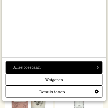
Blumenübertopf, Steingut met
Balsamico-Essig, 12 Jahre
reactiver Glasur, grün, Ø 15
gereift, 250 ml
cm
16,95
27,95
111,80 / l
inkl. MwSt zzgl. Versandkosten
inkl. MwSt zzgl. Versandkosten
Alles toestaan
Weigeren
Details tonen