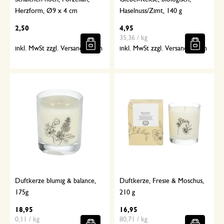
Herzform, Ø9 x 4 cm
Haselnuss/Zimt, 140 g
2,50
4,95
35,36 / kg
inkl. MwSt zzgl. Versandkosten
inkl. MwSt zzgl. Versandkosten
Duftkerze blumig & balance,
Duftkerze, Fresie & Moschus,
175g
210 g
18,95
16,95
0,11 / kg
80,71 / kg