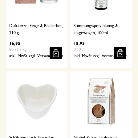
Duftkerze, Feige & Rhabarber,
Stimmungsspray blumig &
210 g
ausgewogen, 100ml
16,95
18,95
80,71 / kg
0,19 / l
inkl. MwSt zzgl. Versandkosten
inkl. MwSt zzgl. Versandkosten
Schälchen hoch, Porzellan,
Giebel-Kekse, biologisch,