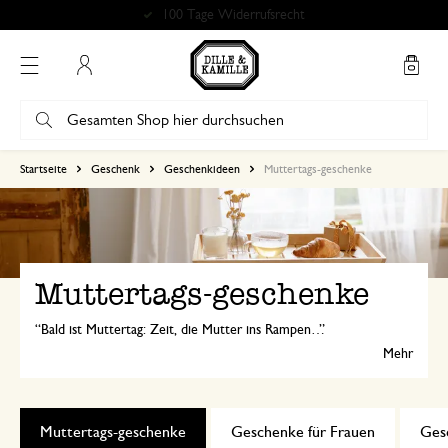
Kostenlose Abholung in unseren Geschäften*
Mein Konto
Startseite
Geschenk
Geschenkideen
Muttertags-geschenke
Muttertags-geschenke
Bald ist Muttertag: Zeit, die Mutter ins Rampenlicht zu stellen! Mit einer handgeschriebenen Karte, einer süßen Zeichnung, einem Geschenkpaket mit leckeren Verwöhnartikeln... Wir haben einige schöne Muttertagsgeschenke für Sie zusammengestellt.
Mehr
Muttertags-geschenke
Geschenke für Frauen
Ges