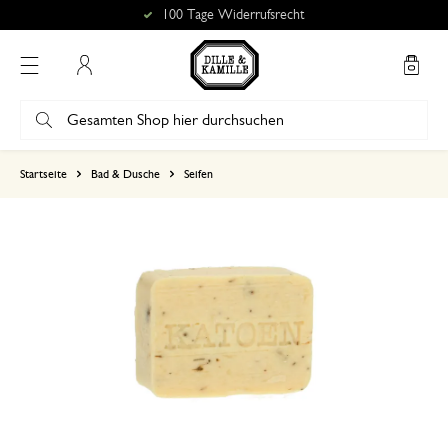
100 Tage Widerrufsrecht
Mein Konto
basierend auf 5 bewertungen
Startseite
Bad & Dusche
Seifen
5
4
3
2
1
14. Januar 2026
Nur Bewertung, ohne Kommentar