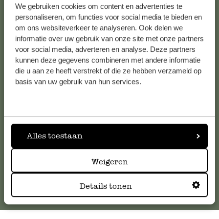
We gebruiken cookies om content en advertenties te
Alle 62 Geschäfte anzeigen
personaliseren, om functies voor social media te bieden en
om ons websiteverkeer te analyseren. Ook delen we
informatie over uw gebruik van onze site met onze partners
voor social media, adverteren en analyse. Deze partners
Kundenservice/Hilfe
kunnen deze gegevens combineren met andere informatie
die u aan ze heeft verstrekt of die ze hebben verzameld op
Falls Sie Fragen haben oder Tipps und Hilfe brauchen, wenden
basis van uw gebruik van hun services.
Sie sich bitte an unseren Kundenservice. Oder lesen Sie hier
die Antworten auf
häufig gestellte Fragen
.
kundenservice@dille-kamille.de
Alles toestaan
Online-Kundenservice
Weigeren
Details tonen