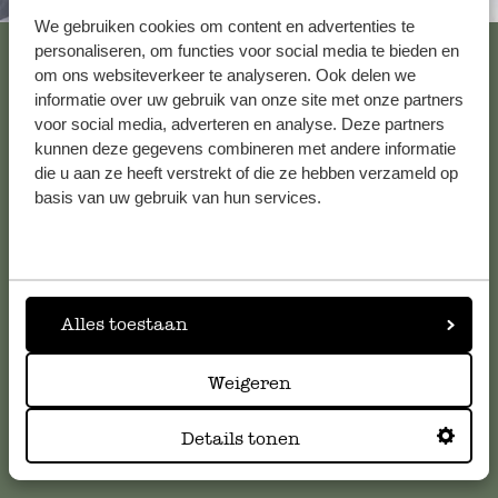
Immer in der Nähe
We gebruiken cookies om content en advertenties te
Alle 62 Geschäfte anzeigen
personaliseren, om functies voor social media te bieden en
om ons websiteverkeer te analyseren. Ook delen we
informatie over uw gebruik van onze site met onze partners
voor social media, adverteren en analyse. Deze partners
Kundenservice/Hilfe
kunnen deze gegevens combineren met andere informatie
die u aan ze heeft verstrekt of die ze hebben verzameld op
basis van uw gebruik van hun services.
Falls Sie Fragen haben oder Tipps und Hilfe brauchen, wenden
Sie sich bitte an unseren Kundenservice. Oder lesen Sie hier
die Antworten auf
häufig gestellte Fragen
.
kundenservice@dille-kamille.de
Alles toestaan
Weigeren
Online-Kundenservice
Details tonen