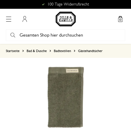
100 Tage Widerrufsrecht
Mein Konto
basierend auf 3 bewertungen
Startseite
Bad & Dusche
Badtextilien
Gästehandtücher
5
4
3
2
1
26. November 2025
Nur Bewertung, ohne Kommentar