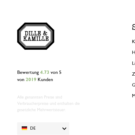
K
H
L
Bewertung
4.73
von 5
Z
von
2019
Kunden
G
M
Alle genannten Preise sind
Verbraucherpreise und enthalten die
gesetzliche Mehrwertsteuer.
DE