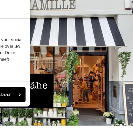
 voor social
ie over uw
se. Deze
heeft
 der Nähe
staan
eigen