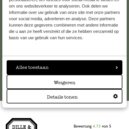
om ons websiteverkeer te analyseren. Ook delen we
Kundenservice/Hilfe
informatie over uw gebruik van onze site met onze partners
voor social media, adverteren en analyse. Deze partners
Falls Sie Fragen haben oder Tipps und Hilfe brauchen, wenden
kunnen deze gegevens combineren met andere informatie
Sie sich bitte an unseren Kundenservice. Oder lesen Sie hier
die u aan ze heeft verstrekt of die ze hebben verzameld op
die Antworten auf
häufig gestellte Fragen
.
basis van uw gebruik van hun services.
kundenservice@dille-kamille.de
Alles toestaan
Online-Kundenservice
Weigeren
Details tonen
Bewertung
4.73
von 5