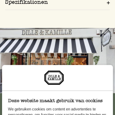
Spezifikationen
Immer in der Nähe
Alle 62 Geschäfte anzeigen
Deze website maakt gebruik van cookies
We gebruiken cookies om content en advertenties te
personaliseren, om functies voor social media te bieden en