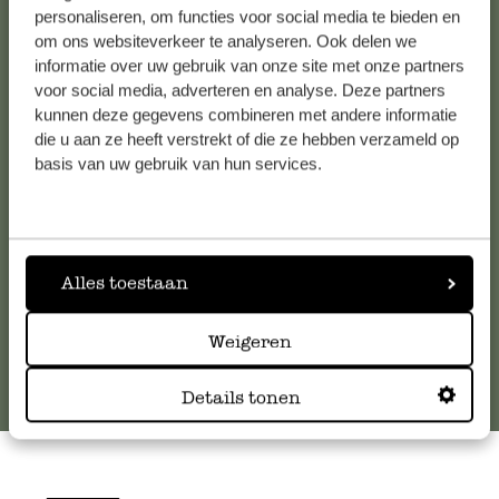
personaliseren, om functies voor social media te bieden en
om ons websiteverkeer te analyseren. Ook delen we
informatie over uw gebruik van onze site met onze partners
Kundenservice/Hilfe
voor social media, adverteren en analyse. Deze partners
kunnen deze gegevens combineren met andere informatie
Falls Sie Fragen haben oder Tipps und Hilfe brauchen, wenden
die u aan ze heeft verstrekt of die ze hebben verzameld op
Sie sich bitte an unseren Kundenservice. Oder lesen Sie hier
basis van uw gebruik van hun services.
die Antworten auf
häufig gestellte Fragen
.
kundenservice@dille-kamille.de
Alles toestaan
Online-Kundenservice
Weigeren
Details tonen